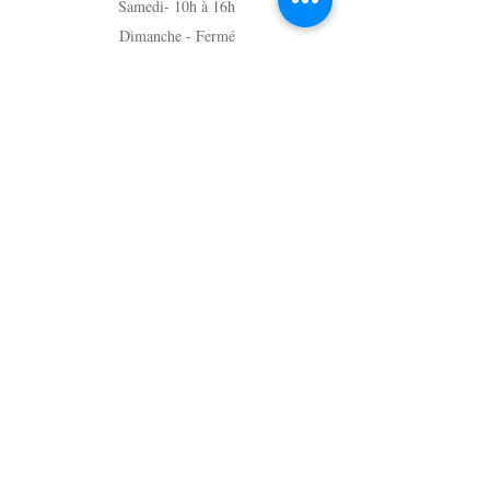
Samedi- 10h à 16h
Dimanche - Fermé
Du lundi au Vendredi - Sur rendez-vous
au (819) 216-7776
Massothérapie
Du lundi au vendredi - Sur rendez-vous
au (819) 216-7776
JE M'INSCRIS À L'INFOLETTRE
pour ne rien manquer des nouveautés,
offres & événements!