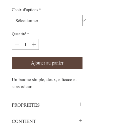
Choix d'options
*
Quantité
*
Ajouter au panier
Un baume simple, doux, efficace et
sans odeur.
PROPRIÉTÉS
Sans odeur ni saveur, ce baume soigne les
CONTIENT
lèvres gercées, procure une protection
contre les conditions climatiques et