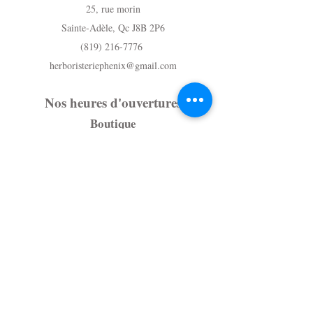
25, rue morin
Sainte-Adèle, Qc J8B 2P6
(819) 216-7776
herboristeriephenix@gmail.com
Nos heures d'ouvertures
Boutique
Samedi- 10h à 16h
Dimanche - Fermé
Du lundi au Vendredi - Sur rendez-vous
au (819) 216-7776
Massothérapie
Du lundi au vendredi - Sur rendez-vous
au (819) 216-7776