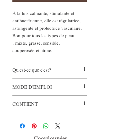
À la fois calmante, stimulante et
antibactérienne, elle est régulatrice,
astringente et protectrice vasculaire.
Bon pour tous les types de peau
; mixte, grasse, sensible,
couperosée et atone.
Qu'est-ce que c'est?
L'eau florale est une dissolution à 50%
MODE D'EMPLOI
d'un hydrolat de plante. L'hydrolat étant
l'eau obtenue lors de la distillation des
Pour hydrater, vaporiser le visage et
huiles essentielles, il contient tout comme
CONTIENT
laisser sécher.
celles-ci des propriétés spécifiques dont
Pour enlever l'excédent de crème,
bénéficiera votre peau lors de son
Hydrolat de
Hamamelis virginiana* ;
Eau
vaporiser et essuyer avec un carré de
application.
distillée
Aqua ; G
lycérine végétale
cotton.
végétable glycerin.
*Ingrédient biologique
Coordonnées