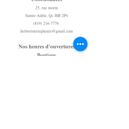
25, rue morin
Sainte-Adèle, Qc J8B 2P6
(819) 216-7776
herboristeriephenix@gmail.com
Nos heures d'ouvertures
Boutique
Samedi- 10h à 16h
Dimanche - Fermé
Du lundi au Vendredi - Sur rendez-vous
au (819) 216-7776
Massothérapie
Du lundi au vendredi - Sur rendez-vous
au (819) 216-7776