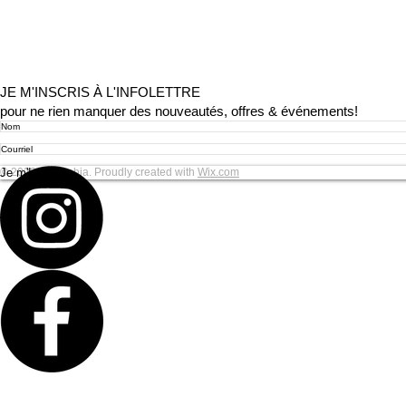
JE M'INSCRIS À L'INFOLETTRE
pour ne rien manquer des nouveautés, offres & événements!
Je m'Inscris
© 2023 by Sophia. Proudly created with
Wix.com