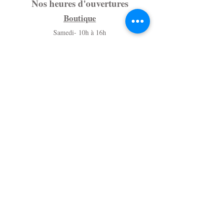
Nos heures d'ouvertures
Boutique
Samedi- 10h à 16h
Dimanche - Fermé
Du lundi au Vendredi - Sur rendez-vous
au (819) 216-7776
Massothérapie
Du lundi au vendredi - Sur rendez-vous
au (819) 216-7776
JE M'INSCRIS À L'INFOLETTRE
pour ne rien manquer des nouveautés,
offres & événements!