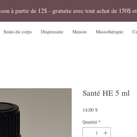
ison à partir de 12$ - gratuite avec tout achat de 150$ et
Soins du corps
Dispensaire
Maison
Massothérapie
Ca
Santé HE 5 ml
Prix
14,00 $
Quantité
*