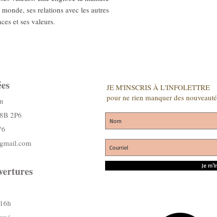
 monde, ses relations avec les autres
ces et ses valeurs.
es
JE M'INSCRIS À L'INFOLETTRE
pour ne rien manquer des nouveauté
n
J8B 2P6
76
@gmail.com
Je m'I
vertures
 16h