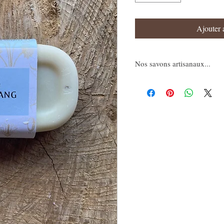
Ajouter 
Nos savons artisanaux...
Faits à partir d’ingrédients nat
comme le beurre de coco, de pa
ainsi que d'huile d'olive extra 
contiennent aucun produit toxiq
problèmes cutanés pour vous et
Très riches en glycérine, vitam
insaturés et oméga-6, ils protèg
redonnent sa souplesse, son
À ces propriétés s’ajoute la pe
nos savons qui saura répondre 
personnelles.