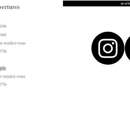
Je m'I
vertures
 16h
ermé
ur rendez-vous
7776
pie
ur rendez-vous
7776