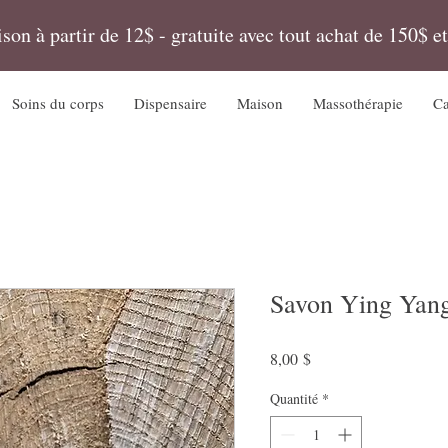
ison à partir de 12$ - gratuite avec tout achat de 150$ et
Soins du corps
Dispensaire
Maison
Massothérapie
Ca
Savon Ying Yang
Prix
8,00 $
Quantité
*