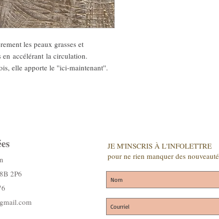
èrement les peaux grasses et
 en accélérant la circulation.
s, elle apporte le ''ici-maintenant''.
es
JE M'INSCRIS À L'INFOLETTRE
pour ne rien manquer des nouveauté
n
J8B 2P6
76
@gmail.com