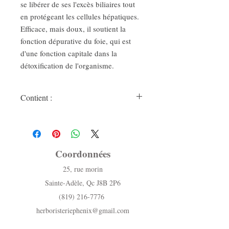
se libérer de ses l'excès biliaires tout
en protégeant les cellules hépatiques.
Efficace, mais doux, il soutient la
fonction dépurative du foie, qui est
d'une fonction capitale dans la
détoxification de l'organisme.
Contient :
Chicorée, gentiane, pissenlit, artichaut,
achillée millefeuille, chardon-Marie,
marrube, hibiscus et betterave.
Coordonnées
25, rue morin
Sainte-Adèle, Qc J8B 2P6
(819) 216-7776
herboristeriephenix@gmail.com