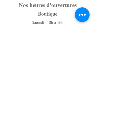
Nos heures d'ouvertures
Boutique
Samedi- 10h à 16h
Dimanche - Fermé
Du lundi au Vendredi - Sur rendez-vous
au (819) 216-7776
Massothérapie
Du lundi au vendredi - Sur rendez-vous
au (819) 216-7776
JE M'INSCRIS À L'INFOLETTRE
pour ne rien manquer des nouveautés,
offres & événements!