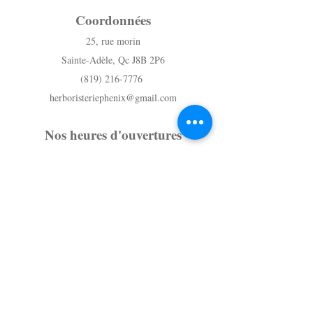
Coordonnées
25, rue morin
Sainte-Adèle, Qc J8B 2P6
(819) 216-7776
herboristeriephenix@gmail.com
Nos heures d'ouvertures
Boutique
Samedi- 10h à 16h
Dimanche - Fermé
Du lundi au Vendredi - Sur rendez-vous
au (819) 216-7776
Massothérapie
Du lundi au vendredi - Sur rendez-vous
au (819) 216-7776